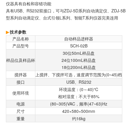
仪器具有自检和容错功能
具有USB、RS232双接口，可与ZDJ-5D系列自动滴定仪、ZDJ-5B
型系列自动滴定仪、台式引领L系列、智能T系列仪器完美连用
技术参数
产品名称
自动样品进样器
产品型号
SCH-02B
30位50mL样品盘
样品位及样品杯
24位100mL样品盘
18位200mL样品盘
搅拌器
上搅拌、下搅拌可选，速度调节范围为(0~45)档
接口
USB、RS232
环境温度：(0～40)℃
使用环境
相对湿度：不大于85%
电源
(80~305)VAC，频率(47~63)Hz
尺寸
420×580×500mm
重量
约16kg