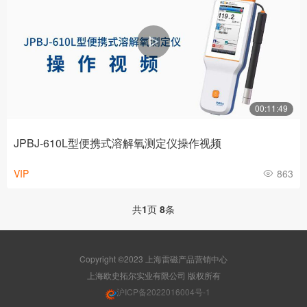
00:11:49
JPBJ-610L型便携式溶解氧测定仪操作视频
VIP
863
共
1
页
8
条
Copyright ©2023 上海雷磁产品营销中心
版权所有
沪ICP备2022016004号-1