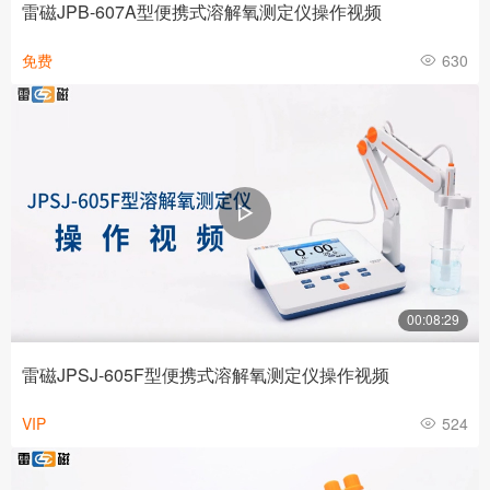
雷磁JPB-607A型便携式溶解氧测定仪操作视频
免费
630
00:08:29
雷磁JPSJ-605F型便携式溶解氧测定仪操作视频
VIP
524