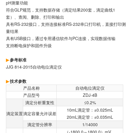
pH测量功能
符合GLP规范，支持数据存储（滴定结果200套，滴定曲线1
套）、查阅、删除、打印和输出
具有RS-232接口，支持连接标准RS-232串口打印机，直接打印测
量结果
具有USB接口，通过专用通信软件与PC连接，实现数据传输
支持断电保护和固件升级
参考标准
JJG 814-2015自动电位滴定仪
技术参数
产品名称
自动电位滴定仪
产品型号
ZDJ-4B
滴定分析重复性
≤0.2%
10mL滴定管：±0.025mL
滴定装置
滴定容量允许误差
20mL滴定管：±0.035mL
滴定管分辨率
1/14000
（-1800.0～1800.0）mV，