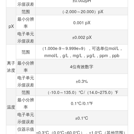
±0.002pH
示值误差
范围
（-2.000～20.000）pX
最小分辨
0.001 pX
pX
率
电子单元
±0.002 pX
示值误差
（1.000e-9～9.999e+9），可选单位mol/L，
范围
mmol/L，g/L，mg/L，μg/L，ppm，ppb
离子
最小分辨
4位有效数字
浓度
率
电子单元
±0.3%
示值误差
范围
（-10.0～135.0）℃/（14.0~275.0）℉
最小分辨
0.1℃/0.1℉
温度
率
电子单元
±0.1℃
示值误差
仪器示值
±0.3℃（0.0℃~60.0℃），±1.0℃（其他范围）