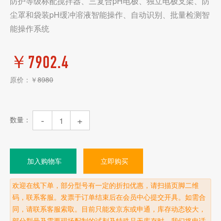
防护等级标配搅拌器、三复合pH电极、独立电极支架、防
尘罩和袋装pH缓冲溶液智能操作、自动识别、批量检测智
能操作系统
￥
7902.4
原价：￥
8980
-
+
数量：
加入购物车
立即购买
欢迎在线下单，部分型号有一定的折扣优惠，请扫描页脚二维
码，联系客服。发票于订单结束后在会员中心提交开具。如需合
同，请联系客服索取。目前只能发京东或申通，库存动态较大，
部分型号及需要现场配制的试剂及特殊品无库存时，我们将电话