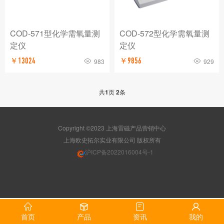
COD-571型化学需氧量测
COD-572型化学需氧量测
定仪
定仪
￥13024
￥9856
983
929
共
1
页
2
条
Copyright ©2023 上海雷磁产品营销中心
版权所有
沪ICP备2022016004号-1
首页
产品
资讯
我的